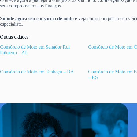
Comece agora a planejar a conquista da sua moto. Com organização e fo
sem comprometer suas finanças.
Simule agora seu consórcio de moto
e veja como conquistar seu veíc
especialista.
Outras cidades:
Consórcio de Moto em Senador Rui
Consórcio de Moto em C
Palmeira – AL
Consórcio de Moto em Tanhaçu – BA
Consórcio de Moto em F
– RS