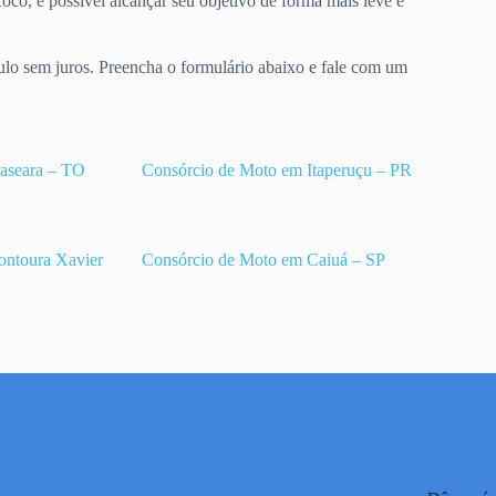
co, é possível alcançar seu objetivo de forma mais leve e
ulo sem juros. Preencha o formulário abaixo e fale com um
aseara – TO
Consórcio de Moto em Itaperuçu – PR
ontoura Xavier
Consórcio de Moto em Caiuá – SP