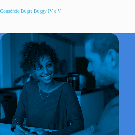
Consórcio Bugre Buggy IV e V