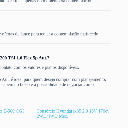
dito será feita apenas no momento da contemplação.
ofertas de lance para tentar a contemplação mais cedo.
00 TSI 1.0 Flex 5p Aut.?
contato com os valores e planos disponíveis.
Aut. é ideal para quem deseja comprar com planejamento,
ue cabem no bolso e a possibilidade de negociar como
nz E-500 CGI
Consórcio Hyundai ix35 2.0 16V 170cv
2WD/4WD Mec.