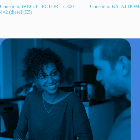
Consórcio IVECO TECTOR 17-300
Consórcio BAJAJ DOM
4×2 (diesel)(E5)