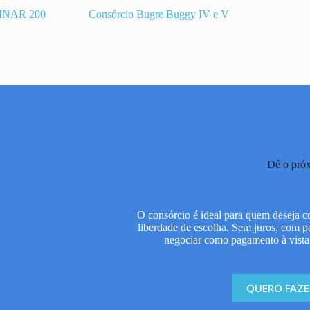
INAR 200
Consórcio Bugre Buggy IV e V
Dê o próx
O consórcio é ideal para quem deseja c
liberdade de escolha. Sem juros, com p
negociar como pagamento à vista,
QUERO FAZ