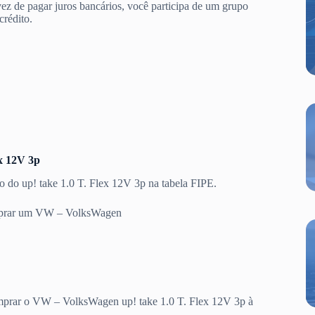
vez de pagar juros bancários, você participa de um grupo
crédito.
x 12V 3p
o do up! take 1.0 T. Flex 12V 3p na tabela FIPE.
omprar um VW – VolksWagen
comprar o VW – VolksWagen up! take 1.0 T. Flex 12V 3p à