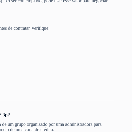
). Ao ser contemplado, pode usar esse valor para negociar
es de contratar, verifique:
V 3p?
a de um grupo organizado por uma administradora para
eio de uma carta de crédito.