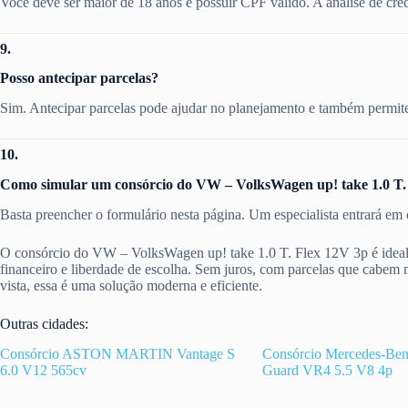
Você deve ser maior de 18 anos e possuir CPF válido. A análise de cré
9.
Posso antecipar parcelas?
Sim. Antecipar parcelas pode ajudar no planejamento e também permite 
10.
Como simular um consórcio do VW – VolksWagen up! take 1.0 T.
Basta preencher o formulário nesta página. Um especialista entrará em 
O consórcio do VW – VolksWagen up! take 1.0 T. Flex 12V 3p é ideal
financeiro e liberdade de escolha. Sem juros, com parcelas que cabem 
vista, essa é uma solução moderna e eficiente.
Outras cidades:
Consórcio ASTON MARTIN Vantage S
Consórcio Mercedes-Be
6.0 V12 565cv
Guard VR4 5.5 V8 4p