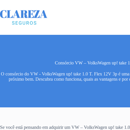
Pular
para
o
conteúdo
Consórcio VW – VolksWagen up! take 1
O consórcio do VW - VolksWagen up! take 1.0 T. Flex 12V 3p é uma 
próximo bem. Descubra como funciona, quais as vantagens e por qu
Se você está pensando em adquirir um VW – VolksWagen up! take 1.0 T