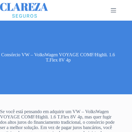
Pular
para
o
conteúdo
Consórcio VW – VolksWagen VOYAGE COMF/Highli. 1.6
T.Flex 8V 4p
Se você está pensando em adquirir um VW – VolksWagen
VOYAGE COMF/Highli. 1.6 T.Flex 8V 4p, mas quer fugir
dos altos juros do financiamento tradicional, o consórcio pode
ser a melhor solução. Em vez de pagar juros bancários, você